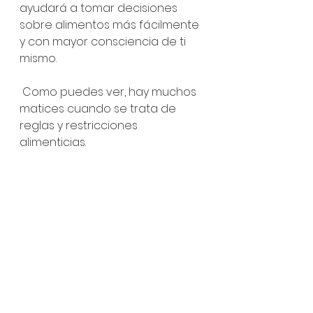
ayudará a tomar decisiones 
sobre alimentos más fácilmente 
y con mayor consciencia de ti 
mismo.
 Como puedes ver, hay muchos 
matices cuando se trata de 
reglas y restricciones 
alimenticias.
 De hecho, casi todos los temas 
de nutrición tienen matices.  Eso 
es porque cada individuo tiene 
diferentes preferencias, 
experiencias y desafíos, y eso 
REALMENTE importa.
Mi consejo: establece algunas 
reglas sobre aquellas cosas, 