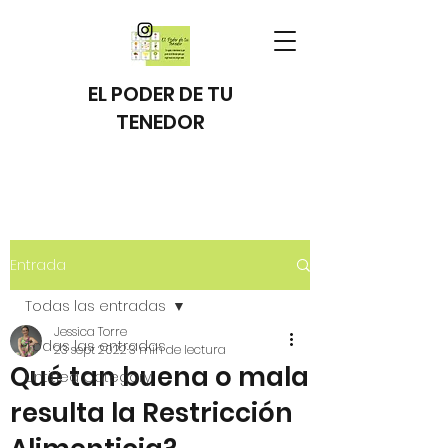
EL PODER DE TU
TENEDOR
Entrada
Todas las entradas
Jessica Torre
Todas las entradas
23 sept 2022
3 min de lectura
Qué tan buena o mala
Untitled Category
resulta la Restricción