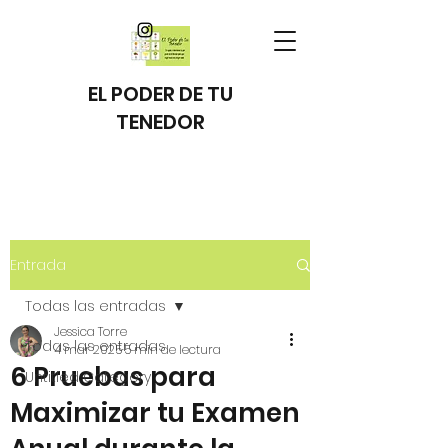
EL PODER DE TU
TENEDOR
Entrada
Todas las entradas
Jessica Torre
Todas las entradas
4 mar 2025
5 min de lectura
6 Pruebas para
Untitled Category
Maximizar tu Examen