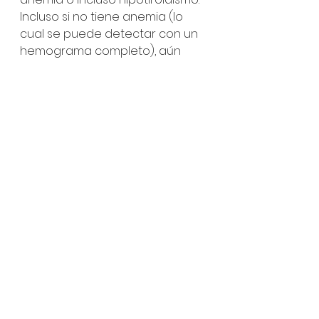
Incluso si no tiene anemia (lo 
cual se puede detectar con un 
hemograma completo), aún 
puedes tener deficiencia de 
hierro, por eso es importante 
realizar pruebas de hierro y 
ferritina por separado.
6. Pruebas de inflamación 
crónica: proteína C 
reactiva de alta 
sensibilidad (HsCRP), 
velocidad de 
sedimentación globular, 
viscosidad plasmática
Estas pruebas son excelentes 
formas de ver si estás 